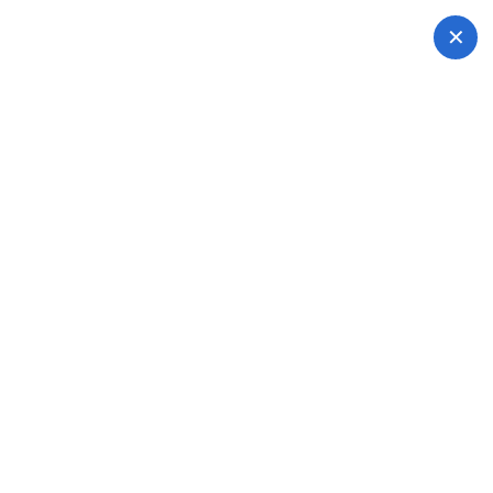
✕
场
资讯中心
联系我们
登录平台
 进展梳理
澳门威尼斯人网上赌场
专业 · 信赖 · 安全
立即注册